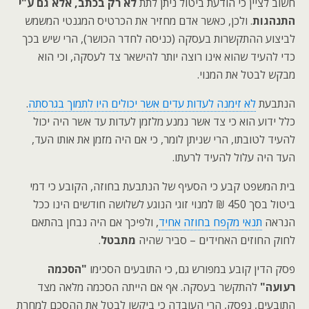
חשוב לציין כי הודעת ביטול ניתן לתת
לא רק בכתב, אלא גם ע"י
התנהגות
. ולכן, כאשר אדם מחזיר את הכרטיס המגנטי המשמש
לביצוע ההתקשרות בעסקה (כניסה לחדר הכושר), הרי שיש בכך
כדי להעיד שהוא אינו רוצה יותר להישאר צד לעסקה, וכי הוא
מבקש לבטל את המנוי.
הנתבעת
לא זימנה לעדות עדים אשר יכולים היו לתמוך בגרסתה
.
כלל ידוע הוא כי צד אשר נמנע מלזמן לעדות עד אשר היה יכול
להעיד לטובתו, הרי שניתן לומר, כי אם היה מזמן את אותו העד,
העד היה עלול להעיד לרעתו.
בית המשפט קבע כי הסעיף של הנתבעת בחוזה, הקובע כי דמי
ביטול בסך 450 ₪ למנוי זוגי הנוגע לשלושה חודשים הינו ככל
הנראה
תנאי מקפח בחוזה אחיד
, ולפיכך אם היה נבחן בהתאם
לחוק החוזים האחידים – סביר שהיה
מתבטל
.
פסק הדין קובע במפורש גם, כי התובעים הסכימו
"הסכמה
רעועה"
להתקשר בעסקה. אף אם הייתה הסכמה מלאה מצד
התובעים, נפסק, הרי העובדה כי ביקשו לבטל את ההסכם למחרת