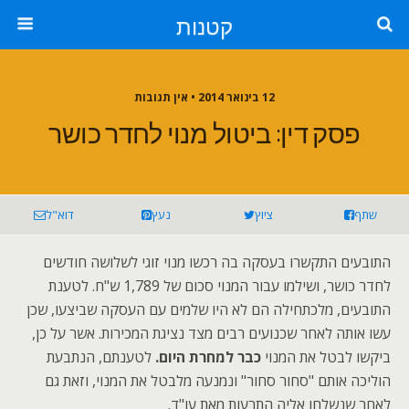
קטנות
12 בינואר 2014 • אין תגובות
פסק דין: ביטול מנוי לחדר כושר
שתף
ציוץ
נעץ
דוא"ל
התובעים התקשרו בעסקה בה רכשו מנוי זוגי לשלושה חודשים
לחדר כושר, ושילמו עבור המנוי סכום של 1,789 ש"ח. לטענת
התובעים, מלכתחילה הם לא היו שלמים עם העסקה שביצעו, שכן
עשו אותה לאחר שכנועים רבים מצד נציגת המכירות. אשר על כן,
ביקשו לבטל את המנוי
כבר למחרת היום.
לטענתם, הנתבעת
הוליכה אותם "סחור סחור" ונמנעה מלבטל את המנוי, וזאת גם
לאחר שנשלחו אליה התרעות מאת עו"ד.