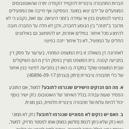
חברות התחבורה ציבורית להקפיד הקפדה יתרה שהאוטובוסים
המופעלים על ידם יצאו במועד. הפסיקה אף חייבה את המפעילים
בפיצוי לנוסעים בגין אי עמידה בזמני היציאה. עם זאת, נקבע כי לא
מדובר ב"חוזה" בין הנוסע לחברה, ולכן לא חלה על החברה חובה
להימנע מכל איחור. במילים אחרות, יש להתחשב גם באילוצים
החלים על המפעיל, לא כל איחור יזכה בפיצוי.
לאחרונה דן בשאלה זו בית המשפט המחוזי, בערעור על פסק דין
בתביעה קטנה. בית המשפט מציין בפסק הדין מ הם השיקולים
שבית המשפט שוקל במקרה בו הוא דן בתביעה לפיצוי בגין איחור
של כלי תחבורה ציבורית (
רתק (נצרת) 45896-09-17)
:
א
.
מה הם הנזקים הישירים שנגרמו לתובע?
למשל, אם התובע
הפסיד שעות עבודה בגלל האיחור של האוטובוס. נזק ישיר נוסף
יכול להיות עלות של תחבורה ציבורית חלופית, כגון מונית.
ב
.
האם יש נזקים לא ממוניים שנגרמו לתובע?
נזק לא ממוני
הוא נזק שלא ניתן לכמת (מלשון כמות) אותו למספר מדויק. למשל,