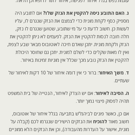
עוגמת נפש בגלל איחור לפגישה, איחור לתור לרופא וכן הלאה.
ג
.
האם התובע ניסה להקטין את הנזק שלו?
אם לתובע היה
מספיק כסף לקחת מונית כדי לצמצם את הנזק שנגרם לו, עליו
לעשות כן. חשוב לדעת כי על מי שתובע, שטוען שנגרם לו נזק,
חלה חובה לנסות להקטין את הנזק. לפעמים לא ניתן להקטין את
הנזק ולקחת מונית. יתכן שאדם חיכה לאוטובוס מבאר שבע לצפת,
ואין לו מאות שקלים כדי לשלם למונית. יתכן גם שחוסר היכולת
להקטין את הנזק נובע מכך שכלל אין מוניות זמינות באיזור.
ד
.
משך האיחור
: ברור כי אין דומה איחור של 10 דקות לאיחור של
שעתיים.
ה.
הסיבה לאיחור
: אם יש הצדק לאיחור, הנטייה של בית המשפט
תהיה לפסוק פיצוי נמוך יותר.
אם כן, כאשר פונים לביהמ"ש בתביעה בגלל איחור של אוטובוס,
חשוב מאוד
להוכיח
את הנזקים הישירים שנגרמו לכם (קבלה על
מונית, אישור על העדרות מהעבודה), וכן את הנזקים הלא ממוניים