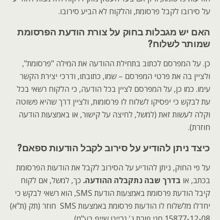
על סירובו לקבל פרסומת, והלקוח לא הביע סירובו.
האם יש מגבלות בחוק על צורת הודעת הפרסומת
שמותר לשלוח?
כן. על המפרסם לכתוב בתחילת ההודעה את המילה "פרסומת",
ולציין בה את פרטי המפרסם – שמו, כתובתו, ודרכי יצירת הקשר
עימו. כמו כן, על המפרסם לציין בכל הודעה, כי הלקוח רשאי בכל
עת לבקש כי יפסיקו לשלוח לו פרסומות, ולציין דרך שהיא פשוטה
וקלה לעשות זאת (למשל, לחיצה על קישור, או באמצעות הודעה
חוזרת).
כיצד ניתן להודיע על סירוב לקבל הודעות ספאם?
על פי החוק, ניתן להודיע על הסירוב לקבל את הודעות הפרסומת
בכתב, או
בדרך שבה נתקבלה ההודעה
.
כך, למשל, אם לקוח
קיבל הודעת פרסומת באמצעות הודעת SMS, הוא רשאי לבקש כי
יחדלו מלשלוח לו הודעות פרסומת באמצעות SMS חוזר (תק (ת"א)
15877-12-08‏ חגי פורת נ' גרייט שייפ בע"מ).