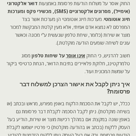
החוק אוסר על משלוח הודעות פרסומת באמצעות
דואר אלקטרוני
(אימייל), מסרונים אלקטרוניים (SMS), מכשירי פקס ומערכות
חיוג אוטומטי
. מערכות חיוג אוטומטי הן מערכות אשר בצד
המפרסם לא נמצא אדם אמיתי, אלא מעין קלטת המבקשת למכור
מוצר או שירות (כלומר, שיחת טלפון שנעשית ע"י מכונה וכאשר
עונים לשיחה שומעים הודעה מוקלטת.).
חשוב להדגיש, כי החוק
אינו אוסר
על שיחות טלפון
מסוג
טלמרקטינג, חלוקת פלאיירים בתיבות הדואר, הנחת כרטיסי ביקור
על שמשת המכונית ועוד.
איך ניתן לקבל את אישור הצרכן למשלוח דבר
פרסומת?
ככלל, יש לקבל את הסכמת הלקוח באופן מפורש, מראש ובכתב (או
בשיחה מוקלטת). ניתן לקבל הסכמה לקבלת דבר פרסומת גם
באופן שונה במקצת: אם במהלך רכישת מוצר או שירות, הודיע בעל
העסק ללקוח (בכתב או בהודעה מוקלטת) כי פרטיו ישמשו לקבלת
הודעות פרסומת, ורק אם בעל העסק נותן ללקוח הזדמנות להודיע