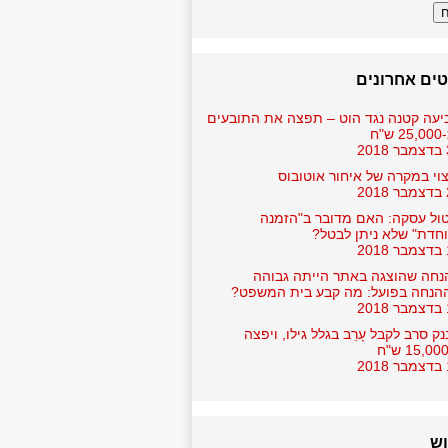
ים אחרונים
יעה קטנה נגד הוט – תפצה את התובעים
ש"ח
2
וי במקרה של איחור אוטובוס
2
ול עסקה: האם מדובר ב"הזמנה
חדת" שלא ניתן לבטל?
2
נחה שהוצגה באתר הייתה גבוהה
הנחה בפועל: מה קבע בית המשפט?
2
ק סרב לקבל עָרֵב בגלל גילו, ויפצה
2
וש