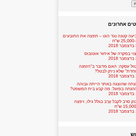
ים אחרונים
יעה קטנה נגד הוט – תפצה את התובעים
ש"ח
2
וי במקרה של איחור אוטובוס
2
ול עסקה: האם מדובר ב"הזמנה
חדת" שלא ניתן לבטל?
2
נחה שהוצגה באתר הייתה גבוהה
הנחה בפועל: מה קבע בית המשפט?
2
ק סרב לקבל עָרֵב בגלל גילו, ויפצה
2
וש