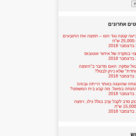
ים אחרונים
יעה קטנה נגד הוט – תפצה את התובעים
ש"ח
2
וי במקרה של איחור אוטובוס
2
ול עסקה: האם מדובר ב"הזמנה
חדת" שלא ניתן לבטל?
2
נחה שהוצגה באתר הייתה גבוהה
הנחה בפועל: מה קבע בית המשפט?
2
ק סרב לקבל עָרֵב בגלל גילו, ויפצה
2
וש