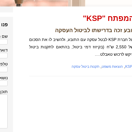
תח "KSP"
פנו 
שם (
בית המשפט לתביעות קטנות פסק כי על חברת KSP לבטל עסקה עם התובע, ולהשיב לו את הסכום
ששילם עבור מכשיר טאבלט – סך של 2,550 ש"ח (בקיזוז דמי ביטול, בהתאם לתקנות ביטול
דואר 
ביקש לרכוש טאבלט….
טלפו
,
,
KS
הוצאות משפט
תקנות ביטול עסקה
נושא
תוכן