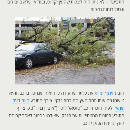
התביעה – לא ניתן היה לצפות שהעץ יקרוס, ובוודאי שלא ביום חם
ונטול רוחות חזקות.
הובע
זימן לעדות
את כלתו, שהעידה כי היא זו שנהגה ברכב, והיא
זו שחנתה אותו תחת העץ. להוכחת נזקיו צירף התובע
חוות דעת
שמאי
, לפיה הוכרז רכב "טוטאל לוס" ("אובדן גמור"). כן צירף
התובע תמונות הממחישות את הנזק, שצולמו בסמוך לאחר קריסת
העץ וגרימת הנזק לרכב.