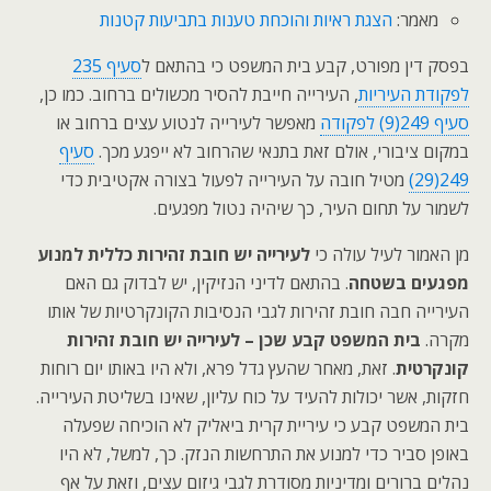
מאמר:
הצגת ראיות והוכחת טענות בתביעות קטנות
בפסק דין מפורט, קבע בית המשפט כי בהתאם ל
סעיף 235
לפקודת העיריות
, העירייה חייבת להסיר מכשולים ברחוב. כמו כן,
סעיף 249(9) לפקודה
מאפשר לעירייה לנטוע עצים ברחוב או
במקום ציבורי, אולם זאת בתנאי שהרחוב לא ייפגע מכך.
סעיף
249(29)
מטיל חובה על העירייה לפעול בצורה אקטיבית כדי
לשמור על תחום העיר, כך שיהיה נטול מפגעים.
מן האמור לעיל עולה כי
לעירייה יש חובת זהירות כללית למנוע
מפגעים בשטחה
. בהתאם לדיני הנזיקין, יש לבדוק גם האם
העירייה חבה חובת זהירות לגבי הנסיבות הקונקרטיות של אותו
מקרה.
בית המשפט קבע שכן – לעירייה יש חובת זהירות
קונקרטית
. זאת, מאחר שהעץ גדל פרא, ולא היו באותו יום רוחות
חזקות, אשר יכולות להעיד על כוח עליון, שאינו בשליטת העירייה.
בית המשפט קבע כי עיריית קרית ביאליק לא הוכיחה שפעלה
באופן סביר כדי למנוע את התרחשות הנזק. כך, למשל, לא היו
נהלים ברורים ומדיניות מסודרת לגבי גיזום עצים, וזאת על אף